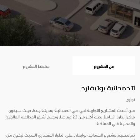
عن المشروع
مخطط المشروع
الحمدانية بوليفارد
تجاري
مــن أحــدث المشــاريع التجاريــة فــي حــي الحمدانيــة بمدينــة جــدة، حيــث ســيكون
مركــزاً تجاريا ً شــاملاً يضــم أكثــر مــن
22
معرضــا، ويضــم أشــهر المطاعــم العالميــة
والمحليــة فــي المملكــة
تـم تصميـم مشـروع الحمدانيـة بوليفـارد علـى الطـراز المعمـاري الحديـث ليكـون مـن