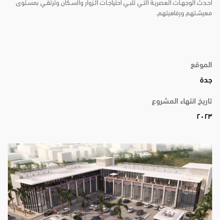
أحـدث الوجهـات العصريـة التـي تلبـي احتياجـات الـزوار والسـكان وترتقـي بمسـتوى
معيشـتهم ورفاهيتهم.
الموقع
جدة
تاريخ انتهاء المشروع
٢٠٢٣